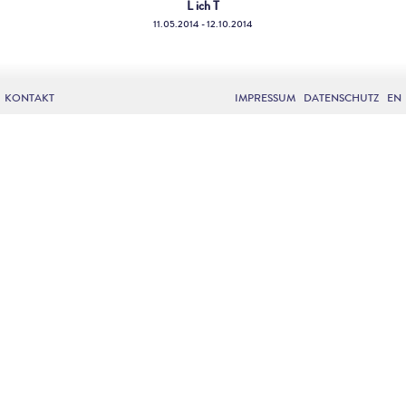
L ich T
11.05.2014 - 12.10.2014
KONTAKT
IMPRESSUM
DATENSCHUTZ
EN
Words Don't Come Easily...
14.09.2013 - 16.03.2014