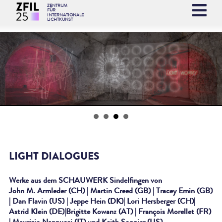
ZENTRUM
FÜR
INTERNATIONALE
LICHTKUNST
WILLKOMMEN IM ZENTRUM FÜR INTERNATIONALE LICHTKUNST UNNA
LIGHT DIALOGUES
Werke aus dem SCHAUWERK Sindelfingen von
John M. Armleder (CH) | Martin Creed (GB) | Tracey Emin (GB)
| Dan Flavin (US) | Jeppe Hein (DK)| Lori Hersberger (CH)|
Astrid Klein (DE)|Brigitte Kowanz (AT) | François Morellet (FR)
| Maurizio Nannucci (IT) und Keith Sonnier (US)